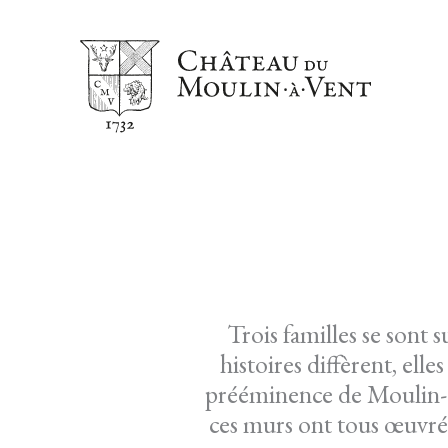
Aller
au
contenu
Trois familles se sont s
histoires diffèrent, elle
prééminence de Moulin-à
ces murs ont tous œuvré 