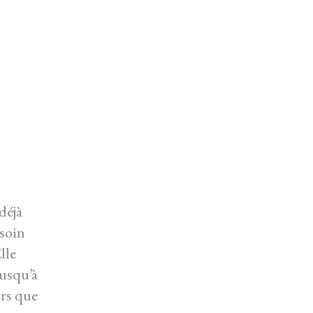
déjà
 soin
lle
jusqu’à
ors que