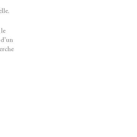
lle.
 le
 d’un
herche