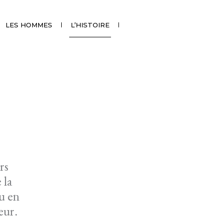
LES HOMMES
L’HISTOIRE
rs
 la
u en
eur.