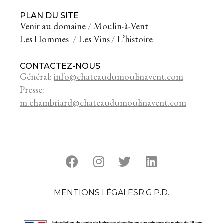
PLAN DU SITE
Venir au domaine
/
Moulin-à-Vent
Les Hommes
/
Les Vins
/
L’histoire
CONTACTEZ-NOUS
Général:
info@chateaudumoulinavent.com
Presse:
m.chambriard@chateaudumoulinavent.com
F
I
T
L
a
n
w
i
c
s
i
n
e
t
t
k
b
a
t
e
MENTIONS LÉGALES
R.G.P.D.
o
g
e
d
o
r
r
i