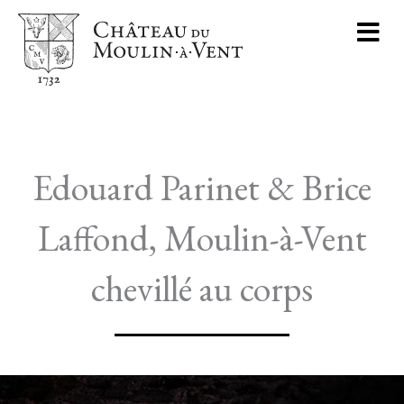
Aller
Me
au
VENIR AU DOMAINE
MOULIN-A-VENT
COMMANDER NOS VINS
contenu
Edouard Parinet & Brice
Laffond, Moulin-à-Vent
chevillé au corps