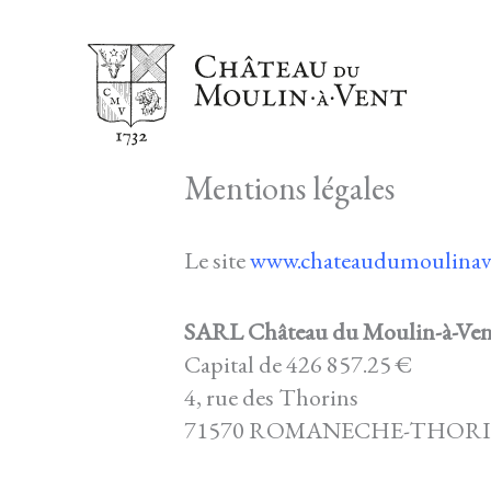
Aller
au
contenu
Mentions légales
Le site
www.chateaudumoulinav
SARL Château du Moulin-à-Ven
Capital de 426 857.25 €
4, rue des Thorins
71570 ROMANECHE-THOR