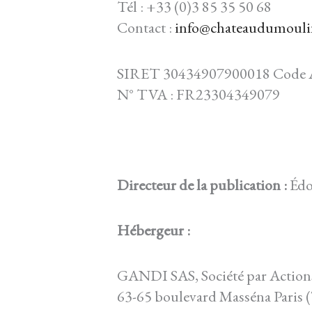
Tél : +33 (0)3 85 35 50 68
Contact :
info@chateaudumouli
SIRET 30434907900018 Code 
N° TVA : FR23304349079
Directeur de la publication :
Édo
Hébergeur :
GANDI SAS, Société par Actions 
63-65 boulevard Masséna Pari